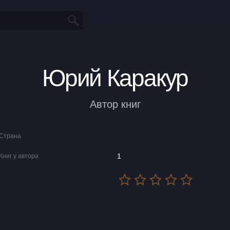
Юрий Каракур
Автор книг
Страна
1
Книг у автора