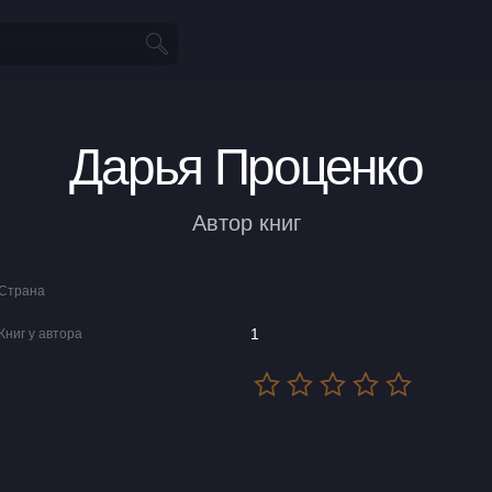
Дарья Проценко
Автор книг
Страна
1
Книг у автора