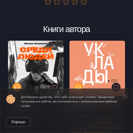
Книги автора
Для Вашего удобства, этот сайт использует cookies. Продолжая
пользоваться сайтом, вы соглашаетесь с использованием файлов
Среди людей
Уклады
cookie.
Ислам Ханипаев
Анна Шипилова
,
Антон
Открыть в приложении
Секисов
,
Даша Благова
,
Хорошо
Денис Осокин
,
Дмитрий
Захаров
,
Евгения Некрасова
,
Егана Джаббарова
,