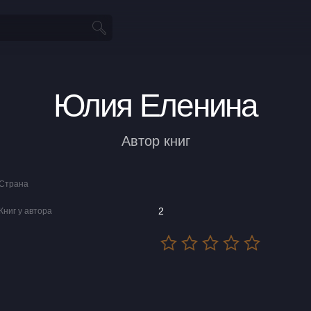
Юлия Еленина
Автор книг
Страна
2
Книг у автора