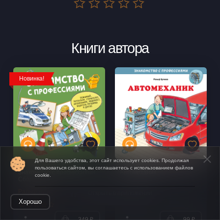
Книги автора
Новинка!
Для Вашего удобства, этот сайт использует cookies. Продолжая
пользоваться сайтом, вы соглашаетесь с использованием файлов
Знакомство с профессиями.
Автомеханик
cookie.
Сборник
Ральф Бучков
Ральф Бучков
Открыть в приложении
Хорошо
349 ₽
99 ₽