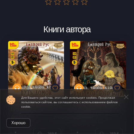
Книги автора
Для Вашего удобства, этот сайт использует cookies. Продолжая
пользоваться сайтом, вы соглашаетесь с использованием файлов
Играть, чтобы жить. Книга 9.
Играть, чтобы жить. Книга 8.
cookie.
Путь домой
Путь молодого Бога
Дмитрий Рус
Дмитрий Рус
Открыть в приложении
Хорошо
269 ₽
269 ₽