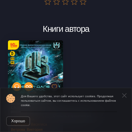
Книги автора
Для Вашего удобства, этот сайт использует cookies. Продолжая
пользоваться сайтом, вы соглашаетесь с использованием файлов
Далекий-далекий космос.
cookie.
Сборник фантастических
рассказов
Открыть в приложении
Берендей
,
Вадим
Хорошо
Скумбриев
,
Василиса
Ветрова
,
Виктория