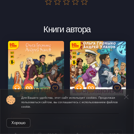
Книги автора
Для Вашего удобства, этот сайт использует cookies. Продолжая
пользоваться сайтом, вы соглашаетесь с использованием файлов
Плюс на минус
Космобиолухи
cookie.
Андрей Уланов
,
Ольга
Андрей Уланов
,
Ольга
Открыть в приложении
Громыко
Громыко
Хорошо