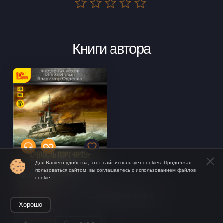
Книги автора
Для Вашего удобства, этот сайт использует cookies. Продолжая
пользоваться сайтом, вы соглашаетесь с использованием файлов
Крепость Порт-Артур
cookie.
Владимир Овденко
,
Илья
Открыть в приложении
Ильин
,
Федор Конюхов
Хорошо