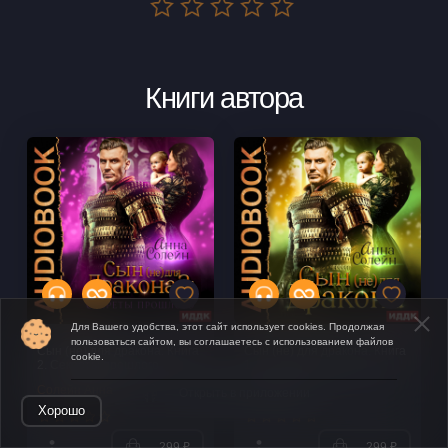
Книги автора
Для Вашего удобства, этот сайт использует cookies. Продолжая
пользоваться сайтом, вы соглашаетесь с использованием файлов
Сын (не) для дракона. Книга
Сын (не) для дракона. Книга
cookie.
2. Секреты прошлого
1
Солейн Анна
Солейн Анна
Открыть в приложении
Хорошо
299 ₽
299 ₽