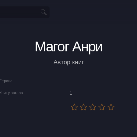
Магог Анри
Автор книг
Страна
1
Книг у автора