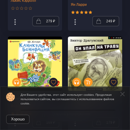
Льюис Кэрролл
Ян Ларри
279 ₽
249 ₽
Для Вашего удобства, этот сайт использует cookies. Продолжая
Каникулы Бонифация
Он упал на траву
пользоваться сайтом, вы соглашаетесь с использованием файлов
cookie.
Федор Хитрук
Виктор Драгунский
Открыть в приложении
Хорошо
169 ₽
179 ₽