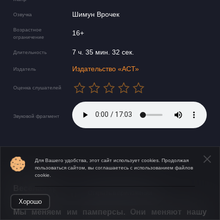
Шимун Врочек
Озвучка
Возрастное
16+
ограничение
7 ч. 35 мин. 32 сек.
Длительность
Издательство «АСТ»
Издатель
Оценка слушателей
Звуковой фрагмент
Для Вашего удобства, этот сайт использует cookies. Продолжая
пользоваться сайтом, вы соглашаетесь с использованием файлов
cookie.
Веселая хроника отцовства.
Открыть в приложении
Хорошо
​Мы меняем им памперсы. Они меняют нашу