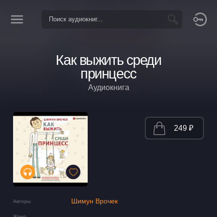
Как выжить среди
принцесс
Аудиокнига
249 ₽
Шимун Врочек
Авторы
Жанр