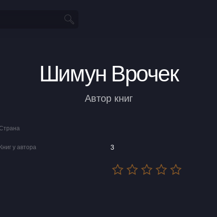
Шимун Врочек
Автор книг
Страна
3
Книг у автора