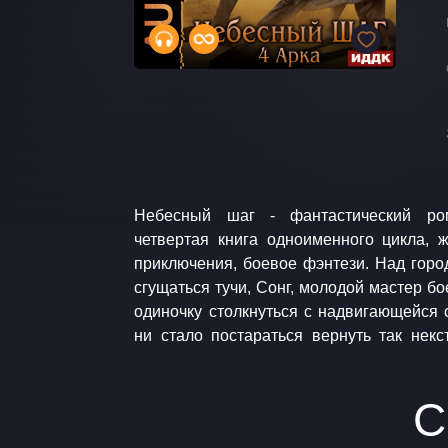
Небесный шаг - фантастический ро
легендарного уровня. Аудиокнига.
четвертая книга одноименного цикла, ж
Приключения. Боевое фэнтези. Музыка: 
приключения, боевое фэнтези. Над горо
Kevin MacLeod / Chee Zee Jungle Kevi
сгущаться тучи, Сонг, молодой мастер б
одиночку столкнуться с надвигающейся 
ни стало постараться вернуть так некс
С