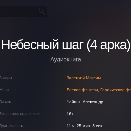
Небесный шаг (4 арка)
Аудиокнига
Зарецкий Максим
Авторы
Боевое фэнтези
,
Героическое ф
Жанр
Чайцын Александр
Озвучка
16+
Возрастное ограничение
11 ч. 25 мин. 3 сек.
Длительность