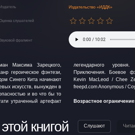
Издательство «ИДДК»
Издатель
Оценка слушателей
Звуковой фрагмент
ман Максима Зарецкого,
 Героическое фэнтези.
анр героическое фэнтези,
incompetech.filmmusic.io
дом Синего Кита начинают
n MacLeod / Skye Cuillin
оевых искусств, вынужден в
опасностью и во что бы то
тати утраченный артефакт
Возрастное ограничение:
 этой книгой
Слушают
Чита