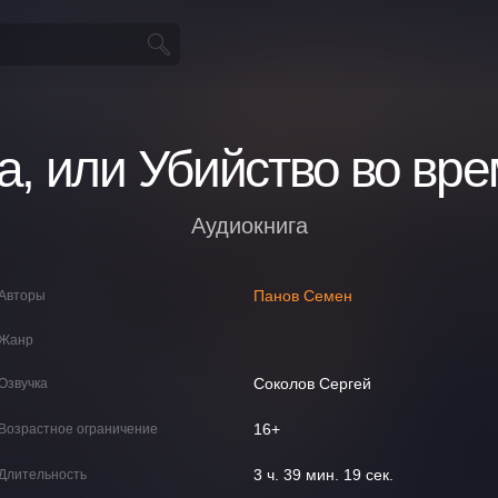
а, или Убийство во вр
Аудиокнига
Панов Семен
Авторы
Жанр
Соколов Сергей
Озвучка
16+
Возрастное ограничение
3 ч. 39 мин. 19 сек.
Длительность