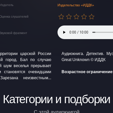
Издательство «ИДДК»
Издатель
Оценка слушателей
Звуковой фрагмент
ерритории царской России
utix.com Jason Shaw / The
ый город. Бал по случаю
Great Unknown © ИДДК
ий шум веселья прерывает
и становятся очевидцами
Возрастное ограничение:
арезана неизвестным...
Категории и подборки
С этой аудиокнигой