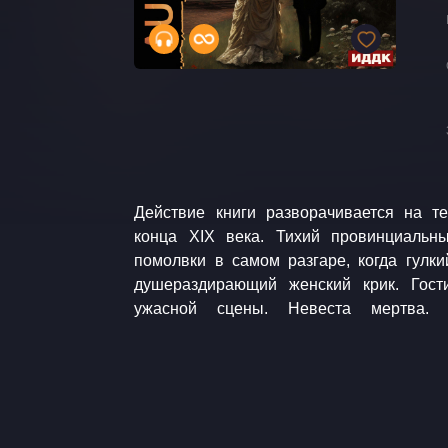
Действие книги разворачивается на т
Аудиокнига. Детектив. Музыка: audiona
конца XIX века. Тихий провинциальн
помолвки в самом разгаре, когда гулк
душераздирающий женский крик. Гост
ужасной сцены. Невеста мертва. З