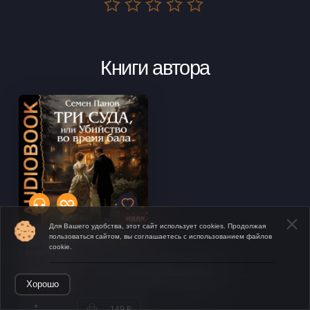
Книги автора
Для Вашего удобства, этот сайт использует cookies. Продолжая
пользоваться сайтом, вы соглашаетесь с использованием файлов
Три суда, или Убийство во
cookie.
время бала
Панов Семен
Открыть в приложении
Хорошо
149 ₽