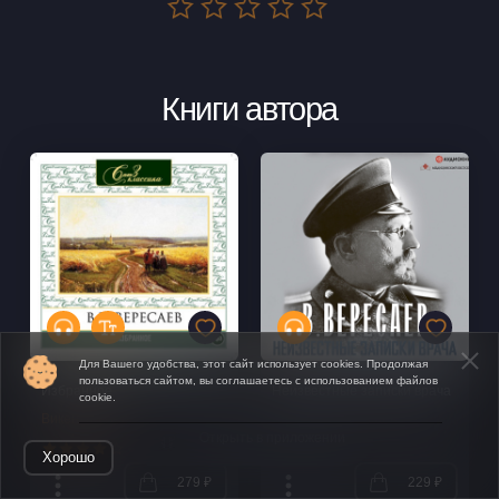
Книги автора
Для Вашего удобства, этот сайт использует cookies. Продолжая
пользоваться сайтом, вы соглашаетесь с использованием файлов
Избранное
Неизвестные записки врача
cookie.
Викентий Вересаев
Викентий Вересаев
Открыть в приложении
Хорошо
279 ₽
229 ₽